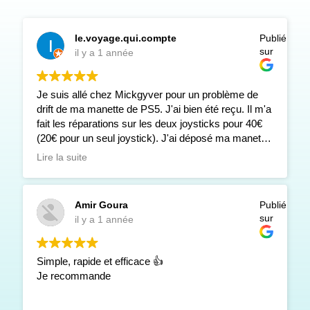
le.voyage.qui.compte
Publié
sur
il y a 1 année
Je suis allé chez Mickgyver pour un problème de
drift de ma manette de PS5. J'ai bien été reçu. Il m'a
fait les réparations sur les deux joysticks pour 40€
(20€ pour un seul joystick). J'ai déposé ma manette
en fin de matinée et je l'ai récupéré en milieu
Lire la suite
d'après-midi. Pour le moment, après quelques
heures de jeu, la manette fonctionne parfaitement
bien. Il m'a assuré que je n'aurai plus aucun
Amir Goura
Publié
problème de drift avec les joysticks "Holo". Seul le
sur
il y a 1 année
temps nous le dira. En bref, réparation rapide et
efficace. Je recommande! Encore merci! 😊
Simple, rapide et efficace 👍
Je recommande