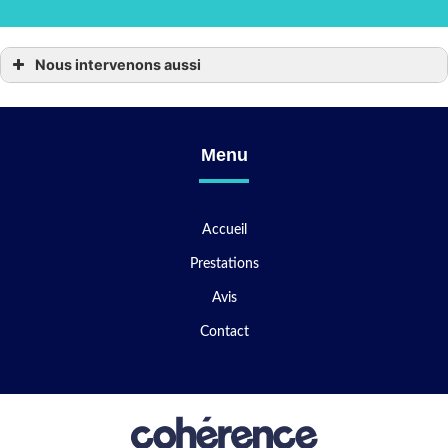
Nous intervenons aussi
Réparation de consoles de jeux
Réparation de consoles de jeux à Amnéville
Réparation de consoles de jeux à Talange
Réparation de consoles de jeux à Fameck
Réparation de consoles de jeux à Val de Briey
Menu
Réparation de consoles de jeux à Florange
Réparation de consoles de jeux à Maizières-lès-Metz
Réparation de consoles de jeux à Forbach
Réparation de consoles de jeux à Nancy
Réparation de consoles de jeux à Guénange
Accueil
Réparation de consoles de jeux à Jarny
Réparation de consoles de jeux à Metz
Prestations
Réparation de consoles de jeux à Saint-Avold
Réparation de consoles de jeux à Longwy
Avis
Réparation de consoles de jeux à Thionville
Réparation de consoles de jeux à Verdun
Réparation de consoles de jeux à Sarreguemines
Contact
Réparation de consoles de jeux à Vigy
Réparation de consoles de jeux à Hayange